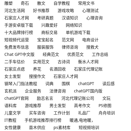
雕塑
奇石
散文
自学教程
常用文书
河北生活网
好书推荐
游戏攻略
心理测试
石家庄人才网
考研真题
汉语知识
心理咨询
手游安卓版下载
兴趣爱好
网络知识
十大品牌排行榜
商标交易
单机游戏下载
短视频代运营
宝宝起名
范文网
电商设计
免费发布信息
服装服饰
律师咨询
搜救犬
Chat GPT中文版
经典范文
优质范文
工作总结
二手车估价
实用范文
古诗词
衡水人才网
石家庄点痣
养花
名酒回收
石家庄代理记账
女士发型
搜搜作文
石家庄人才网
钢琴入门指法教程
词典
围棋
chatGPT
读后感
玄机派
企业服务
法律咨询
chatGPT国内版
chatGPT官网
励志名言
河北代理记账公司
文玩
语料库
游戏推荐
男士发型
高考作文
PS修图
儿童文学
买车咨询
工作计划
礼品厂
舟舟培训
IT教程
手机游戏推荐排行榜
暖通,电地暖，
女性健康
苗木供应
ps素材库
短视频培训