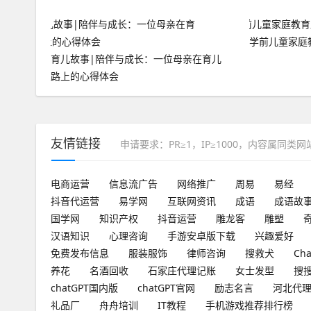
学前儿童家庭教
育儿故事|陪伴与成长：一位母亲在育儿
路上的心得体会
友情链接
申请要求：PR≥1，IP≥1000，内容属同类
电商运营
信息流广告
网络推广
周易
易经
抖音代运营
易学网
互联网资讯
成语
成语故
国学网
知识产权
抖音运营
雕龙客
雕塑
汉语知识
心理咨询
手游安卓版下载
兴趣爱好
免费发布信息
服装服饰
律师咨询
搜救犬
Ch
养花
名酒回收
石家庄代理记账
女士发型
搜
chatGPT国内版
chatGPT官网
励志名言
河北代
礼品厂
舟舟培训
IT教程
手机游戏推荐排行榜