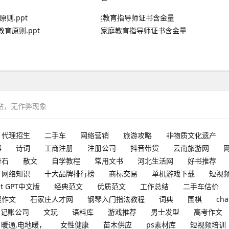
育原则.ppt
家庭教育指导师证书含金量
网站，无作弊现象
代理招生
二手车
网络营销
旅游攻略
非物质文化遗产
事
诗词
工商注册
注册公司
抖音带货
云南旅游网
奇石
散文
自学教程
常用文书
河北生活网
好书推荐
网络知识
十大品牌排行榜
商标交易
单机游戏下载
短视
at GPT中文版
经典范文
优质范文
工作总结
二手车估价
搜作文
石家庄人才网
钢琴入门指法教程
词典
围棋
cha
理记账公司
文玩
语料库
游戏推荐
男士发型
高考作文
暖通,电地暖，
女性健康
苗木供应
ps素材库
短视频培训