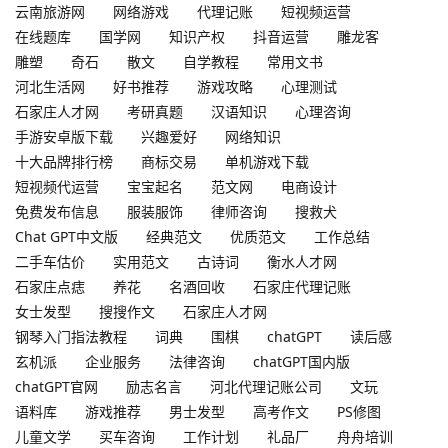
云南旅游网
网络游戏
代理记账
短视频运营
在线题库
国学网
知识产权
抖音运营
雕龙客
雕塑
奇石
散文
自学教程
常用文书
河北生活网
好书推荐
游戏攻略
心理测试
石家庄人才网
考研真题
汉语知识
心理咨询
手游安卓版下载
兴趣爱好
网络知识
十大品牌排行榜
商标交易
单机游戏下载
短视频代运营
宝宝起名
范文网
电商设计
免费发布信息
服装服饰
律师咨询
搜救犬
Chat GPT中文版
经典范文
优质范文
工作总结
二手车估价
实用范文
古诗词
衡水人才网
石家庄点痣
养花
名酒回收
石家庄代理记账
女士发型
搜搜作文
石家庄人才网
钢琴入门指法教程
词典
围棋
chatGPT
读后感
玄机派
企业服务
法律咨询
chatGPT国内版
chatGPT官网
励志名言
河北代理记账公司
文玩
语料库
游戏推荐
男士发型
高考作文
PS修图
儿童文学
买车咨询
工作计划
礼品厂
舟舟培训