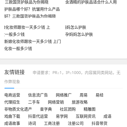
含酒精的护肤品适合什么人用
护肤品哪个好？抗皱用什么产品
好？三款国货护肤品为你揭晓
孕妈妈怎么护肤
新娘化妆师跟妆一天多少钱 上门
化妆一般多少钱
友情链接
申请要求：PR≥1，IP≥1000，内容属同类网站，无
作弊现象
电商运营
信息流广告
网络推广
周易
易经
代理招生
二手车
网络营销
旅游攻略
非物质文化遗产
查字典
社区团购
精雕图
戏曲下载
抖音代运营
易学网
互联网资讯
成语
成语故事
诗词
工商注册
注册公司
抖音带货