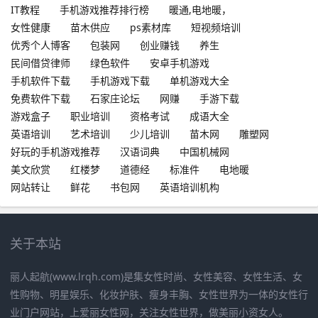
IT教程
手机游戏推荐排行榜
暖通,电地暖，
女性健康
苗木供应
ps素材库
短视频培训
优秀个人博客
包装网
创业赚钱
养生
民间借贷律师
绿色软件
安卓手机游戏
手机软件下载
手机游戏下载
单机游戏大全
免费软件下载
石家庄论坛
网赚
手游下载
游戏盒子
职业培训
资格考试
成语大全
英语培训
艺术培训
少儿培训
苗木网
雕塑网
好玩的手机游戏推荐
汉语词典
中国机械网
美文欣赏
红楼梦
道德经
标准件
电地暖
网站转让
鲜花
书包网
英语培训机构
关于本站
丽人起航(www.lrqh.com)是集女性时尚、女性美容、女性生活、女
性购物、明星娱乐、化妆护肤、瘦身丰胸、女性世界为一体的女性行
业门户网站，上爱丽女性网，关注女性世界，做美丽小资女人。