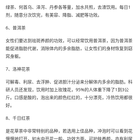
绿茶、何首乌、泽泻、丹参各等量，加水共煎，去渣饮用。每日1
剂，随意分次饮完，有美容、降脂、减肥等功效。
6、普洱茶
女性们要达到祛斑养颜的功效，可以经常饮用普洱茶，因为普洱茶
能促进脂肪代谢，消除体内的多余脂肪，让女性们的身材恢复到窈
窕身躯。
7、洛神花茶
可解毒、利尿、去浮肿、促进胆汁分泌来分解体内多余的脂肪。科
研人员还发现，饮用时加上玫瑰花，95%的人体重下降了1到3公
斤。口感是酸的，泡出来的颜色红红的，十分漂亮，冷热饮用都很
好。
8、千日红茶
是花草茶中非常特别的品种，若选用上佳品种，冲泡时可以看到花
慢慢地打开，如水中开花一般。功效方面，可护肤养颜，亦有利尿