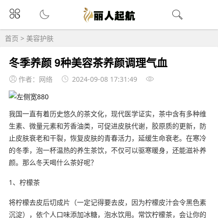
首页
>
美容护肤
冬季养颜 9种美容茶养颜调理气血
作者：网络
2024-09-08 17:31:49
我国一直有着历史悠久的茶文化，现代医学证实，茶中含有多种维
生素、微量元素和芳香油类，可促进皮肤代谢，胶原质的更新，防
止皮肤衰老和干裂，恢复皮肤的青春活力，延缓生命衰老。在寒冷
的冬季，泡一杯温热的养生茶饮，不仅可以驱寒暖身，还能滋补养
颜。那么冬天喝什么茶好呢？
1、柠檬茶
将柠檬去皮后切成片（一定记得要去皮，因为柠檬皮汁会令黑色素
沉淀），依个人口味添加冰糖，泡水饮用。常饮柠檬茶，会让你的