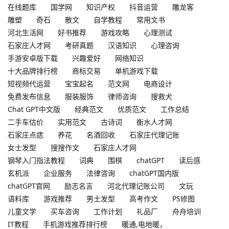
在线题库
国学网
知识产权
抖音运营
雕龙客
雕塑
奇石
散文
自学教程
常用文书
河北生活网
好书推荐
游戏攻略
心理测试
石家庄人才网
考研真题
汉语知识
心理咨询
手游安卓版下载
兴趣爱好
网络知识
十大品牌排行榜
商标交易
单机游戏下载
短视频代运营
宝宝起名
范文网
电商设计
免费发布信息
服装服饰
律师咨询
搜救犬
Chat GPT中文版
经典范文
优质范文
工作总结
二手车估价
实用范文
古诗词
衡水人才网
石家庄点痣
养花
名酒回收
石家庄代理记账
女士发型
搜搜作文
石家庄人才网
钢琴入门指法教程
词典
围棋
chatGPT
读后感
玄机派
企业服务
法律咨询
chatGPT国内版
chatGPT官网
励志名言
河北代理记账公司
文玩
语料库
游戏推荐
男士发型
高考作文
PS修图
儿童文学
买车咨询
工作计划
礼品厂
舟舟培训
IT教程
手机游戏推荐排行榜
暖通,电地暖，