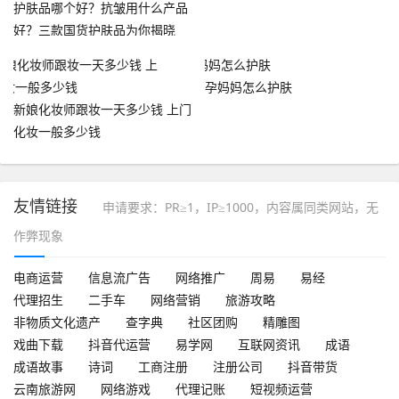
护肤品哪个好？抗皱用什么产品
好？三款国货护肤品为你揭晓
孕妈妈怎么护肤
新娘化妆师跟妆一天多少钱 上门
化妆一般多少钱
友情链接
申请要求：PR≥1，IP≥1000，内容属同类网站，无
作弊现象
电商运营
信息流广告
网络推广
周易
易经
代理招生
二手车
网络营销
旅游攻略
非物质文化遗产
查字典
社区团购
精雕图
戏曲下载
抖音代运营
易学网
互联网资讯
成语
成语故事
诗词
工商注册
注册公司
抖音带货
云南旅游网
网络游戏
代理记账
短视频运营