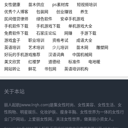
女性健康
苗木供应
ps素材库
短视频培训
优秀个人博客
包装网
创业赚钱
养生
民间借贷律师
绿色软件
安卓手机游戏
手机软件下载
手机游戏下载
单机游戏大全
免费软件下载
石家庄论坛
网赚
手游下载
游戏盒子
职业培训
资格考试
成语大全
英语培训
艺术培训
少儿培训
苗木网
雕塑网
好玩的手机游戏推荐
汉语词典
中国机械网
美文欣赏
红楼梦
道德经
标准件
电地暖
网站转让
鲜花
书包网
英语培训机构
关于本站
丽人起航(www.lrqh.com)是集女性时尚、女性美容、女性生活、女
性购物、明星娱乐、化妆护肤、瘦身丰胸、女性世界为一体的女性行
业门户网站，上爱丽女性网，关注女性世界，做美丽小资女人。